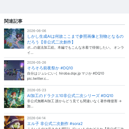
関連記事
2026-06-06
しかし生成AIは何故ここまで参照画像と別物となるの
だろう【非公式二次創作】
ポ…の違法加工絵。本編でもこんな水着で徘徊したい。 オンラ
イ…
2026-05-26
そろそろ前夜祭か #DQ10
自分はジュレにいく hiroba.dqx.jp マジか #DQ10
pic.twitter.c…
2026-05-23
AI加工のドラクエ10非公式二次シリーズ #DQ10
非公式無断AI加工 誰からどう見ても間違いなく著作権侵害 →
加…
2026-04-14
エル子 非公式二次創作 #sora2
こういうのは元ネタを明記していいものかどうか【非公式二次