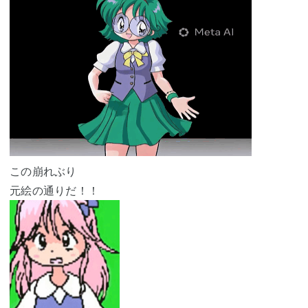
この崩れぶり
元絵の通りだ！！