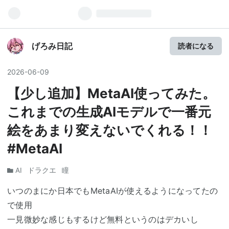
げろみ日記
読者になる
2026
-
06
-
09
【少し追加】MetaAI使ってみた。
これまでの生成AIモデルで一番元
絵をあまり変えないでくれる！！
#MetaAI
AI
ドラクエ
瞳
いつのまにか日本でもMetaAIが使えるようになってたの
で使用
一見微妙な感じもするけど無料というのはデカいし