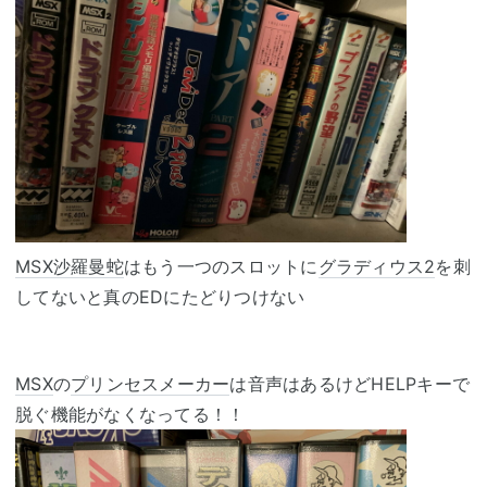
MSX
沙羅曼蛇
はもう一つのスロットに
グラディウス2
を刺
してないと真のEDにたどりつけない
MSX
の
プリンセスメーカー
は音声はあるけどHELPキーで
脱ぐ機能がなくなってる！！