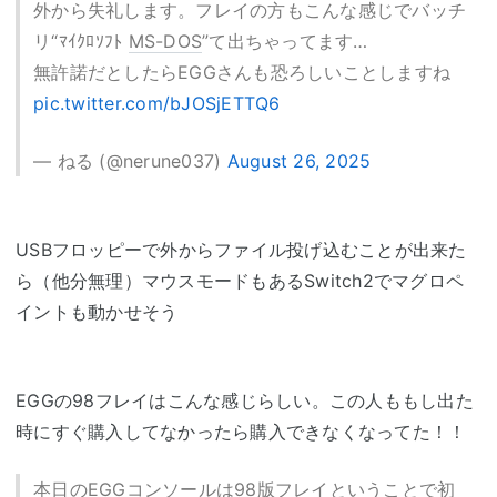
外から失礼します。フレイの方もこんな感じでバッチ
リ“ﾏｲｸﾛｿﾌﾄ
MS-DOS
”て出ちゃってます…
無許諾だとしたらEGGさんも恐ろしいことしますね
pic.twitter.com/bJOSjETTQ6
— ねる (@nerune037)
August 26, 2025
USBフロッピーで外からファイル投げ込むことが出来た
ら（他分無理）マウスモードもあるSwitch2でマグロペ
イントも動かせそう
EGGの98フレイはこんな感じらしい。この人ももし出た
時にすぐ購入してなかったら購入できなくなってた！！
本日のEGGコンソールは98版フレイということで初