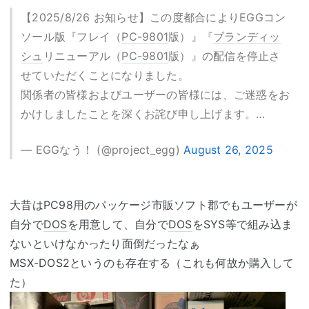
【2025/8/26 お知らせ】この度都合によりEGGコン
ソール版『フレイ（
PC-9801
版）』『
ブランディッ
シュ
リニューアル（
PC-9801
版）』の配信を停止さ
せていただくことになりました。
関係者の皆様およびユーザーの皆様には、ご迷惑をお
かけしましたことを深くお詫び申し上げます。…
— EGGなう！ (@project_egg)
August 26, 2025
大昔はPC98用のパッケージ市販ソフト郡でもユーザーが
自分で
DOS
を用意して、自分で
DOS
をSYS等で組み込ま
ないといけなかったり面倒だったなぁ
MSX
-DOS2というのも存在する（これも何故か購入して
た）