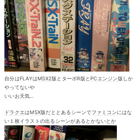
自分はFLAYは
MSX2
版とターボR版と
PCエンジン
版しか
やってないや
いいお天気…
ドラクエ
は
MSX
版だととあるシーンで
ファミコン
にはな
い１枚イラストの出るシーンがあるとかないとか