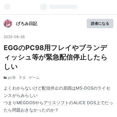
げろみ日記
読者になる
2025
-
08
-
26
EGGのPC98用フレイやブランデ
ィッシュ等が緊急配信停止したら
しい
pc等
ヲタ
ゲーム
よくわからないけど配信停止の原因は
MS-DOS
のライセ
ンスがらみらしい
つまりMEGDOSやら
アリスソフト
のALICE
DOS
上でだっ
たら問題おきなかったのか？