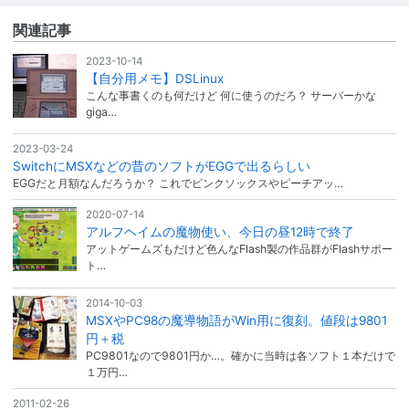
関連記事
2023-10-14
【自分用メモ】DSLinux
こんな事書くのも何だけど 何に使うのだろ？ サーバーかな
giga…
2023-03-24
SwitchにMSXなどの昔のソフトがEGGで出るらしい
EGGだと月額なんだろうか？ これでピンクソックスやピーチアッ…
2020-07-14
アルフヘイムの魔物使い、今日の昼12時で終了
アットゲームズもだけど色んなFlash製の作品群がFlashサポー
ト…
2014-10-03
MSXやPC98の魔導物語がWin用に復刻。値段は9801
円＋税
PC9801なので9801円か…。確かに当時は各ソフト１本だけで
１万円…
2011-02-26