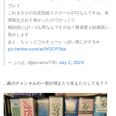
プレイ
これまさかの任意型縦スクロール
STG
なんですね、前
情報
仕入
れて無かったのでびっくり
物語的には1～2も間なんですかね？難易度も結構高い
気がします
あと、ちょっと
ワルキューレ
っぽい感じがするw
pic.twitter.com/aiOYGCP7Xw
—
ぷらむ
(@puramu776)
July 2, 2025
…曲のチャンネルの一部が消えたり生えたりしてる？？